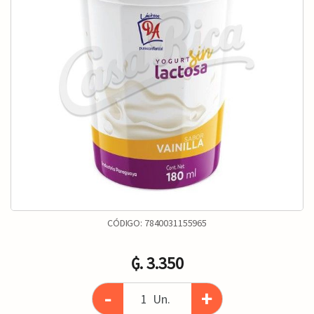
CÓDIGO:
7840031155965
₲. 3.350
-
+
Un.