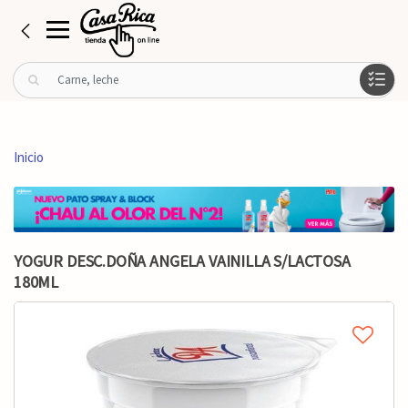
B
u
s
c
a
Inicio
r
p
o
r
:
YOGUR DESC.DOÑA ANGELA VAINILLA S/LACTOSA
180ML