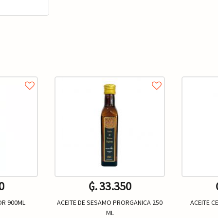
0
₲. 33.350
OR 900ML
ACEITE DE SESAMO PRORGANICA 250
ACEITE C
ML