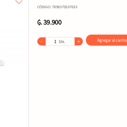
CÓDIGO:
7898370107633
₲. 39.900
Agregar al carrit
Un.
-
+