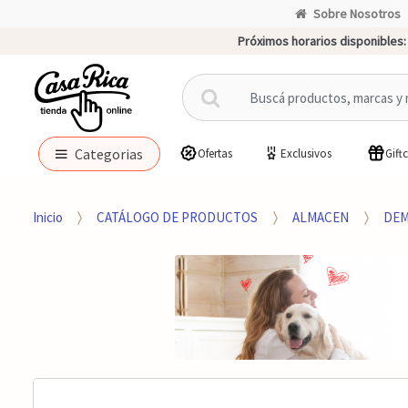
Sobre Nosotros
Próximos horarios disponibles:
B
u
s
c
Categorias
Ofertas
Exclusivos
Gift
a
r
p
Inicio
CATÁLOGO DE PRODUCTOS
ALMACEN
DEM
o
r
: