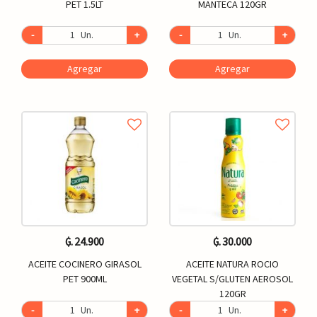
PET 1.5LT
MANTECA 120GR
-
Un.
+
-
Un.
+
Agregar
Agregar
₲. 24.900
₲. 30.000
ACEITE COCINERO GIRASOL
ACEITE NATURA ROCIO
PET 900ML
VEGETAL S/GLUTEN AEROSOL
120GR
-
Un.
+
-
Un.
+