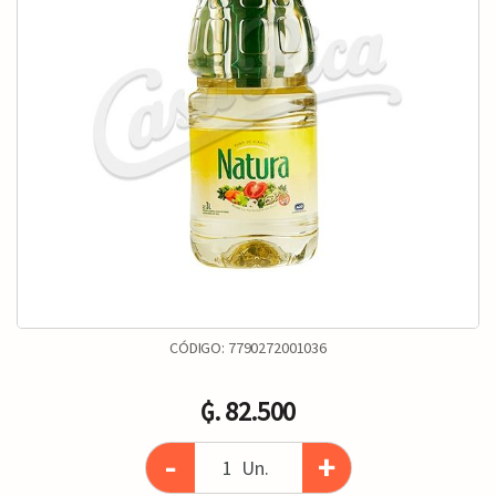
CÓDIGO:
7790272001036
₲. 82.500
-
+
Un.