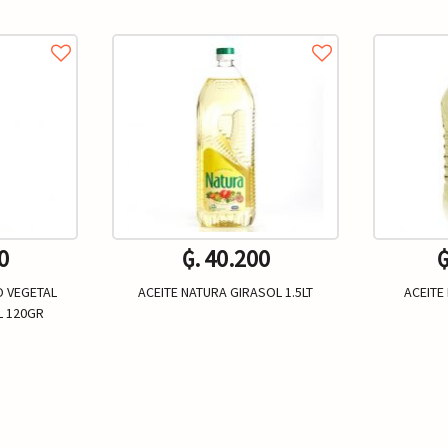
0
₲. 40.200
₲
O VEGETAL
ACEITE NATURA GIRASOL 1.5LT
ACEITE
L 120GR