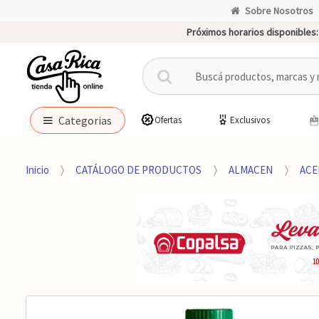
Sobre Nosotros
Próximos horarios disponibles:
B
u
s
c
Categorias
Ofertas
Exclusivos
a
r
p
Inicio
CATÁLOGO DE PRODUCTOS
ALMACEN
ACE
o
r
: