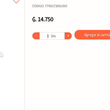
CÓDIGO:
7790272001050
₲. 14.750
Agregar al carrit
Un.
-
+