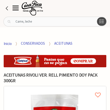
B
u
s
c
a
Inicio
CONSERVADOS
ACEITUNAS
r
p
o
r
:
ACEITUNAS RIVOLI VER. RELL PIMIENTO DOY PACK
300GR