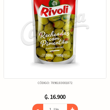
CÓDIGO:
7896183001872
₲. 16.900
-
+
Un.