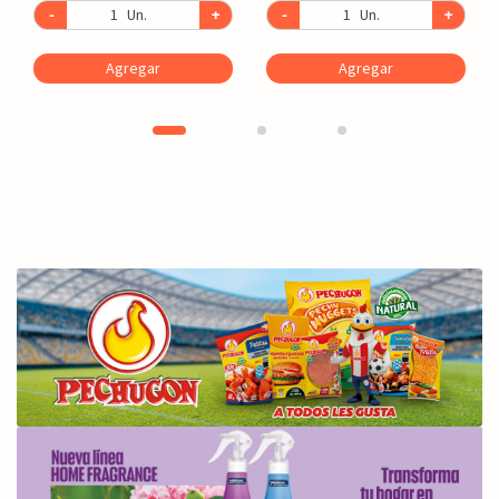
-
Un.
+
-
Un.
+
Agregar
Agregar