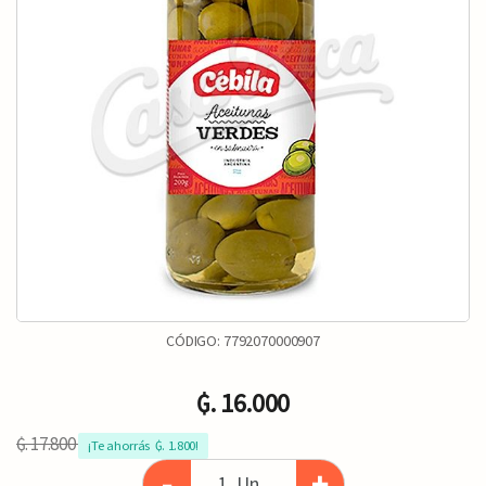
CÓDIGO:
7792070000907
₲. 16.000
₲. 17.800
¡Te ahorrás  ₲. 1.800!
-
+
Un.