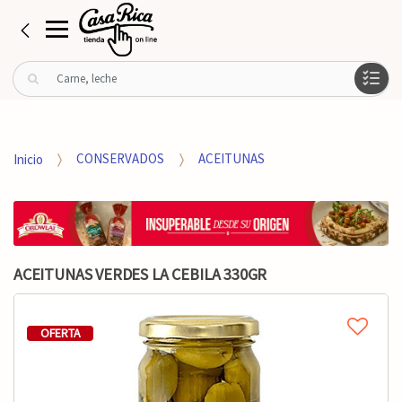
B
u
s
c
a
Inicio
CONSERVADOS
ACEITUNAS
r
p
o
r
:
ACEITUNAS VERDES LA CEBILA 330GR
OFERTA