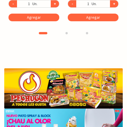
-
Un.
+
-
Un.
+
Agregar
Agregar