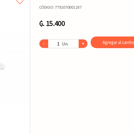
CÓDIGO:
7792070001287
₲. 15.400
Agregar al carrit
Un.
-
+