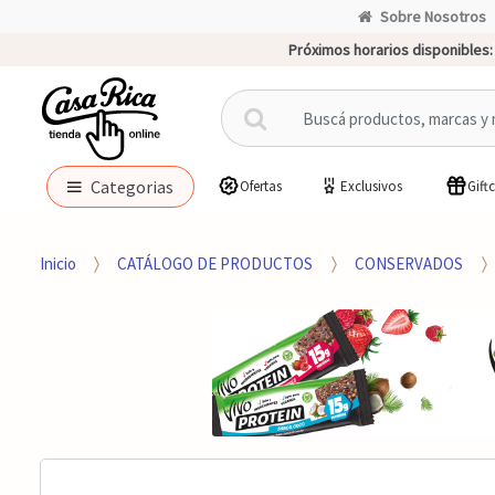
Sobre Nosotros
Próximos horarios disponibles:
B
u
s
c
Categorias
Ofertas
Exclusivos
Gift
a
r
p
Inicio
CATÁLOGO DE PRODUCTOS
CONSERVADOS
o
r
: