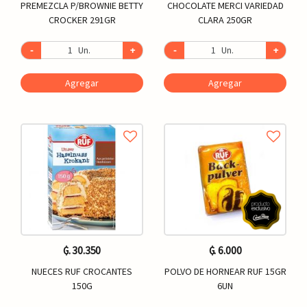
PREMEZCLA P/BROWNIE BETTY
CHOCOLATE MERCI VARIEDAD
CROCKER 291GR
CLARA 250GR
-
Un.
+
-
Un.
+
Agregar
Agregar
₲. 30.350
₲. 6.000
NUECES RUF CROCANTES
POLVO DE HORNEAR RUF 15GR
150G
6UN