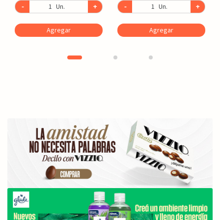
-
Un.
+
-
Un.
+
Agregar
Agregar