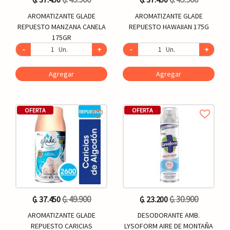
AROMATIZANTE GLADE
AROMATIZANTE GLADE
REPUESTO MANZANA CANELA
REPUESTO HAWAIIAN 175G
175GR
-
Un.
+
-
Un.
+
Agregar
Agregar
OFERTA
OFERTA
₲. 49.900
₲. 30.900
₲. 37.450
₲. 23.200
AROMATIZANTE GLADE
DESODORANTE AMB.
REPUESTO CARICIAS
LYSOFORM AIRE DE MONTAÑA