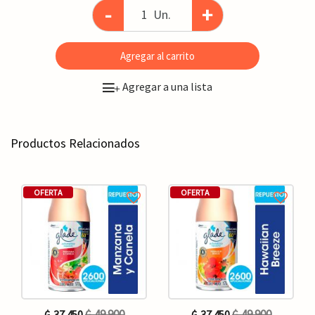
-
+
Un.
Agregar al carrito
Agregar a una lista
+
Productos Relacionados
OFERTA
OFERTA
₲. 49.900
₲. 49.900
₲. 37.450
₲. 37.450