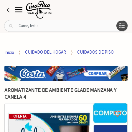
B
u
s
c
a
Inicio
CUIDADO DEL HOGAR
CUIDADOS DE PISO
r
p
o
r
:
AROMATIZANTE DE AMBIENTE GLADE MANZANA Y
CANELA 4
OFERTA