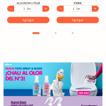
ALGODON 175GR
390ML
-
Un.
+
-
Un.
+
Agregar
Agregar