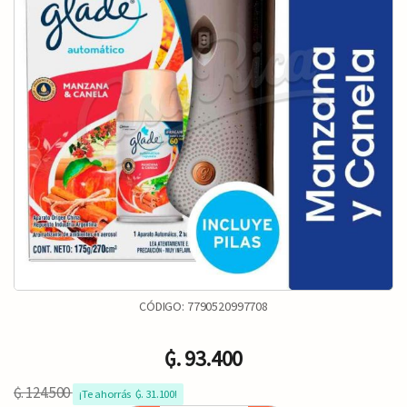
CÓDIGO:
7790520997708
₲. 93.400
₲. 124.500
¡Te ahorrás  ₲. 31.100!