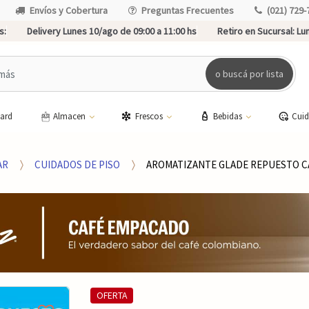
Envíos y Cobertura
Preguntas Frecuentes
(021) 729-
s:
Delivery Lunes 10/ago de 09:00 a 11:00 hs
Retiro en Sucursal:
Lun
o buscá por lista
card
Almacen
Frescos
Bebidas
Cui
AR
CUIDADOS DE PISO
AROMATIZANTE GLADE REPUESTO C
OFERTA