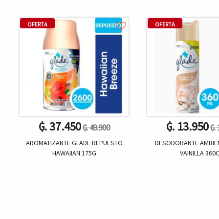
OFERTA
OFERTA
₲. 37.450
₲. 13.950
₲. 49.900
₲.
AROMATIZANTE GLADE REPUESTO
DESODORANTE AMBIE
HAWAIIAN 175G
VAINILLA 360