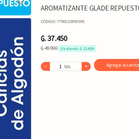
AROMATIZANTE GLADE REPUESTO
CÓDIGO:
7790520995995
₲. 37.450
₲. 49.900
¡Te ahorrás  ₲. 12.450!
Agregar al carrit
Un.
-
+