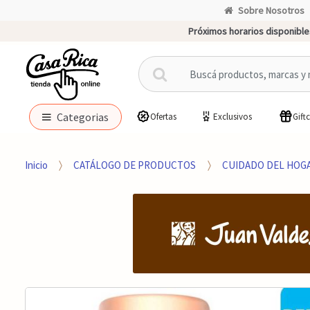
Sobre Nosotros
Próximos horarios disponible
B
u
s
c
Categorias
Ofertas
Exclusivos
Gift
a
r
p
Inicio
CATÁLOGO DE PRODUCTOS
CUIDADO DEL HOG
o
r
: