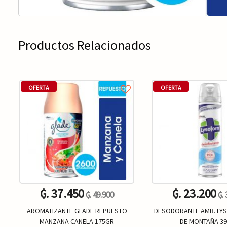
Productos Relacionados
OFERTA
OFERTA
₲. 37.450
₲. 23.200
₲. 49.900
₲.
AROMATIZANTE GLADE REPUESTO
DESODORANTE AMB. LY
MANZANA CANELA 175GR
DE MONTAÑA 3