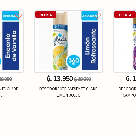
OFERTA
OFERTA
₲. 13.950
₲. 
 19.900
₲. 19.900
NTE GLADE
DESODORANTE AMBIENTE GLADE
DESODOR
CC
LIMON 360CC
CAMPOS