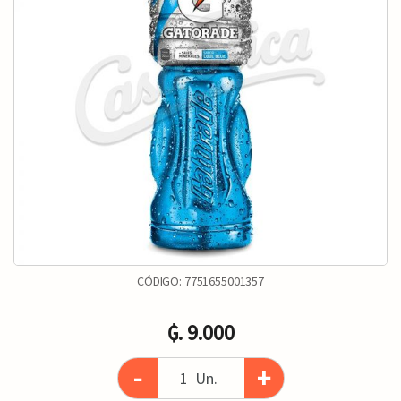
CÓDIGO:
7751655001357
₲. 9.000
-
+
Un.