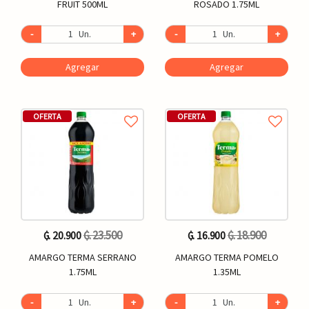
FRUIT 500ML
ROSADO 1.75ML
-
Un.
+
-
Un.
+
Agregar
Agregar
OFERTA
OFERTA
₲. 23.500
₲. 18.900
₲. 20.900
₲. 16.900
AMARGO TERMA SERRANO
AMARGO TERMA POMELO
1.75ML
1.35ML
-
Un.
+
-
Un.
+