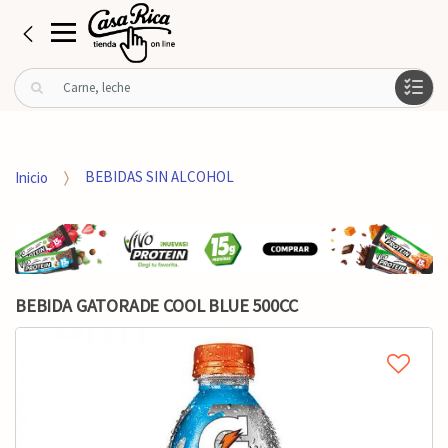
B
u
s
c
a
Inicio
BEBIDAS SIN ALCOHOL
r
p
o
r
:
BEBIDA GATORADE COOL BLUE 500CC