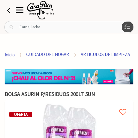
B
u
s
c
a
Inicio
CUIDADO DEL HOGAR
ARTICULOS DE LIMPIEZA
r
p
o
r
:
BOLSA ASURIN P/RESIDUOS 200LT 5UN
OFERTA