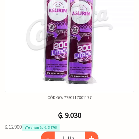
CÓDIGO:
7790117001177
₲. 9.030
₲. 12.900
¡Te ahorrás  ₲. 3.870!
-
+
Un.