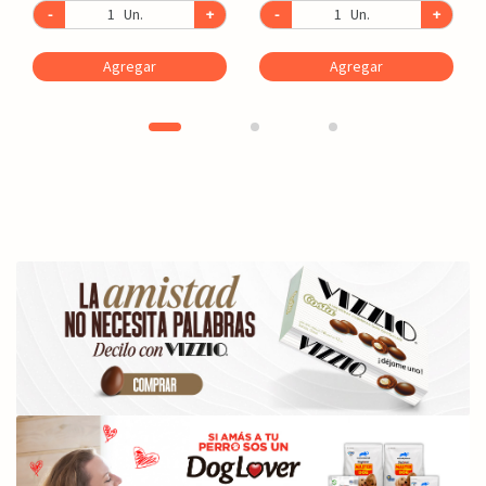
-
Un.
+
-
Un.
+
Agregar
Agregar