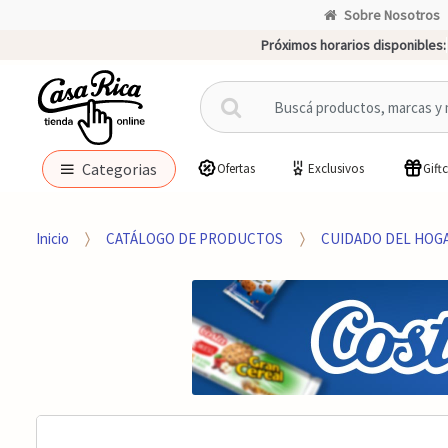
Sobre Nosotros
Próximos horarios disponibles:
B
u
s
c
Categorias
Ofertas
Exclusivos
Gift
a
r
p
Inicio
CATÁLOGO DE PRODUCTOS
CUIDADO DEL HOG
o
r
: