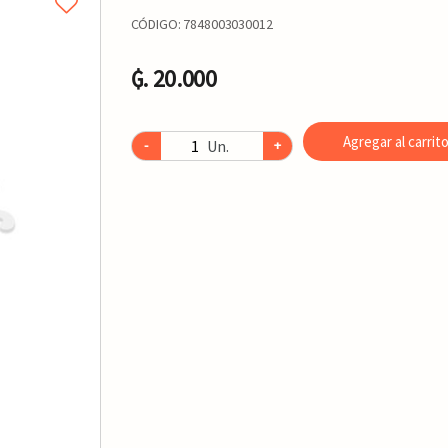
CÓDIGO:
7848003030012
₲. 20.000
Agregar al carrit
Un.
-
+