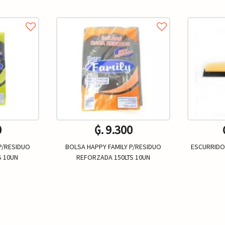
0
₲. 9.300
P/RESIDUO
BOLSA HAPPY FAMILY P/RESIDUO
ESCURRIDO
S 10UN
REFORZADA 150LTS 10UN