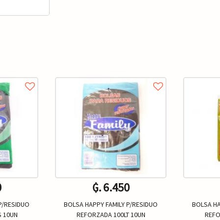
0
₲. 6.450
P/RESIDUO
BOLSA HAPPY FAMILY P/RESIDUO
BOLSA HA
S 10UN
REFORZADA 100LT 10UN
REFO