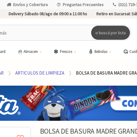
Envíos y Cobertura
Preguntas Frecuentes
(021) 729-
Delivery Sábado 08/ago de 09:00 a 11:00 hs
Retiro en Sucursal:
Sáb
o buscá por lista
card
Almacen
Frescos
Bebidas
Cui
AR
ARTICULOS DE LIMPIEZA
BOLSA DE BASURA MADRE GRA
BOLSA DE BASURA MADRE GRAND