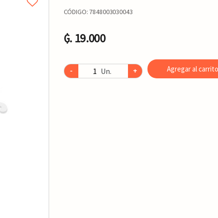
CÓDIGO:
7848003030043
₲. 19.000
Agregar al carrit
Un.
-
+