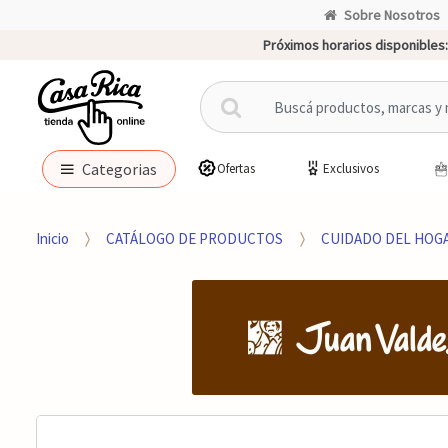
Sobre Nosotros
Próximos horarios disponibles:
B
u
s
c
Categorias
Ofertas
Exclusivos
a
r
p
Inicio
CATÁLOGO DE PRODUCTOS
CUIDADO DEL HOG
o
r
: