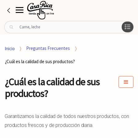
B
u
s
c
Inicio
Preguntas Frecuentes
a
r
¿Cuál es la calidad de sus productos?
p
o
r
¿Cuál es la calidad de sus
:
productos?
Garantizamos la calidad de todos nuestros productos, con
productos frescos y de producción diaria.