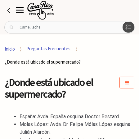
B
u
s
c
Inicio
Preguntas Frecuentes
a
r
¿Donde está ubicado el supermercado?
p
o
r
¿Donde está ubicado el
:
supermercado?
España: Avda. España esquina Doctor Bestard.
Molas López: Avda. Dr. Felipe Mólas López esquina
Julián Alarcón.