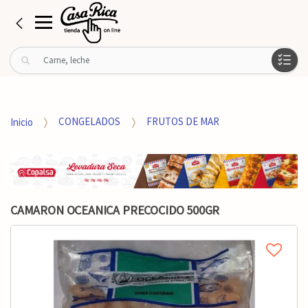
B
u
s
c
a
Inicio
CONGELADOS
FRUTOS DE MAR
r
p
o
r
:
CAMARON OCEANICA PRECOCIDO 500GR