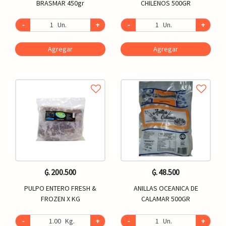
BRASMAR 450gr
CHILENOS 500GR
-
Un.
+
-
Un.
+
Agregar
Agregar
₲. 200.500
₲. 48.500
PULPO ENTERO FRESH &
ANILLAS OCEANICA DE
FROZEN X KG
CALAMAR 500GR
-
Kg.
+
-
Un.
+