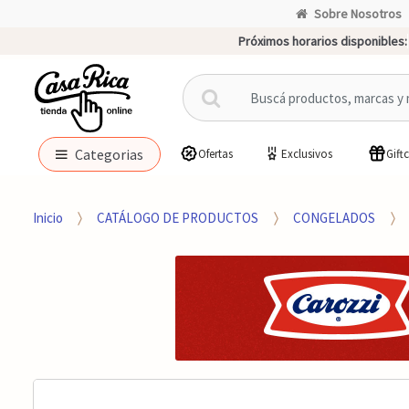
Sobre Nosotros
Próximos horarios disponibles:
B
u
s
c
Categorias
Ofertas
Exclusivos
Gift
a
r
p
Inicio
CATÁLOGO DE PRODUCTOS
CONGELADOS
o
r
: