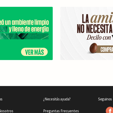
os
¿Necesitás ayuda?
Seguinos 
Nosotros
Preguntas Frecuentes