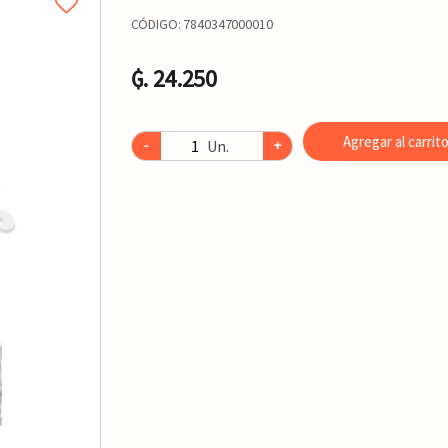
CÓDIGO:
7840347000010
₲. 24.250
Agregar al carrit
Un.
-
+