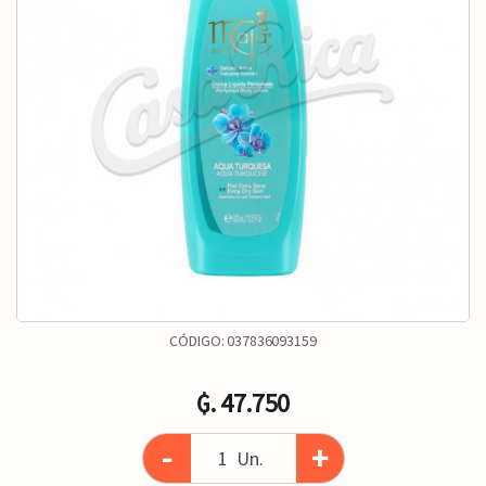
CÓDIGO:
037836093159
₲. 47.750
-
+
Un.