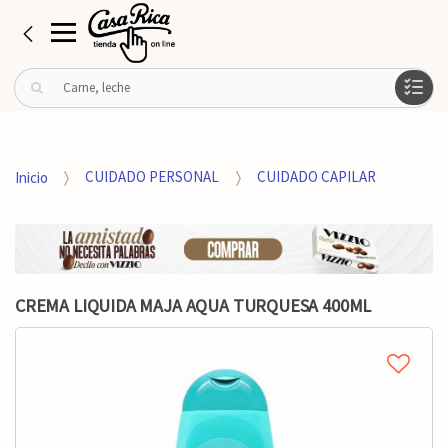
B
u
s
c
a
Inicio
CUIDADO PERSONAL
CUIDADO CAPILAR
r
p
o
r
:
CREMA LIQUIDA MAJA AQUA TURQUESA 400ML