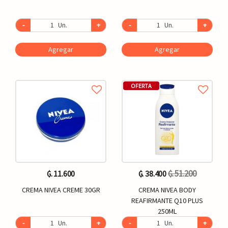
-
Un.
+
-
Un.
+
Agregar
Agregar
OFERTA
₲. 51.200
₲. 11.600
₲. 38.400
CREMA NIVEA CREME 30GR
CREMA NIVEA BODY
REAFIRMANTE Q10 PLUS
250ML
-
Un.
+
-
Un.
+