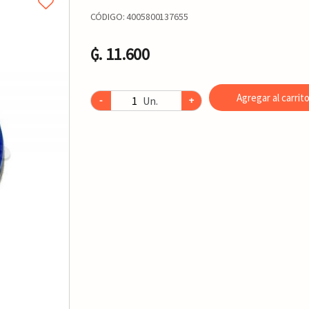
CÓDIGO:
4005800137655
₲. 11.600
Agregar al carrit
Un.
-
+