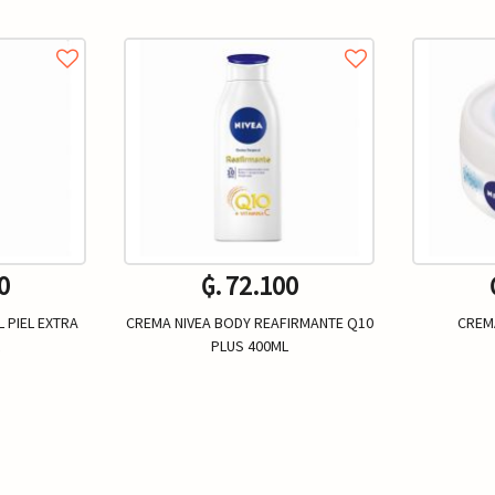
0
₲. 72.100
 PIEL EXTRA
CREMA NIVEA BODY REAFIRMANTE Q10
CREM
L
PLUS 400ML