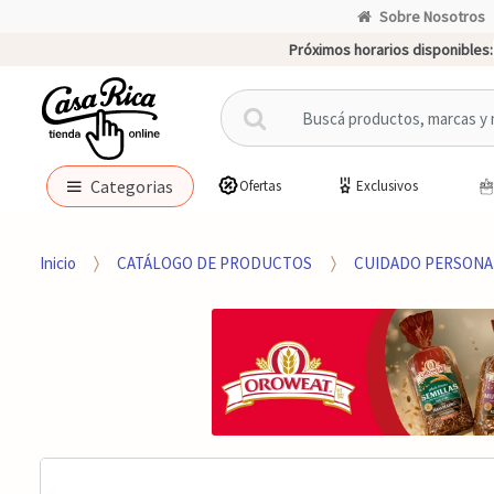
Sobre Nosotros
Próximos horarios disponibles:
B
u
s
c
Categorias
Ofertas
Exclusivos
a
r
p
Inicio
CATÁLOGO DE PRODUCTOS
CUIDADO PERSONA
o
r
: