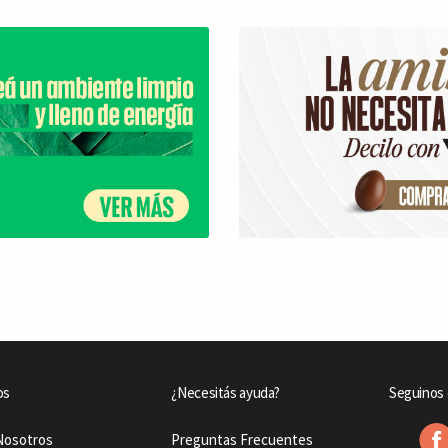
os
¿Necesitás ayuda?
Seguinos 
Nosotros
Preguntas Frecuentes