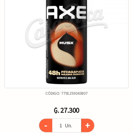
CÓDIGO:
7791293043807
₲. 27.300
-
+
Un.