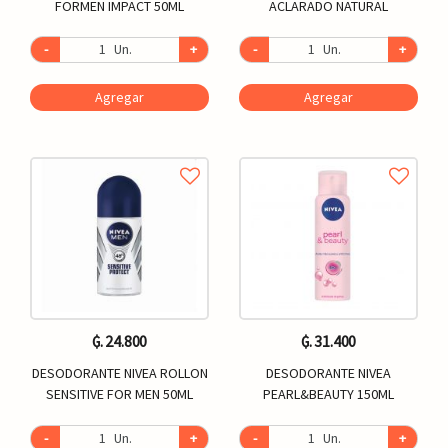
FORMEN IMPACT 50ML
ACLARADO NATURAL
-
Un.
+
-
Un.
+
Agregar
Agregar
₲. 24.800
₲. 31.400
DESODORANTE NIVEA ROLLON
DESODORANTE NIVEA
SENSITIVE FOR MEN 50ML
PEARL&BEAUTY 150ML
-
Un.
+
-
Un.
+