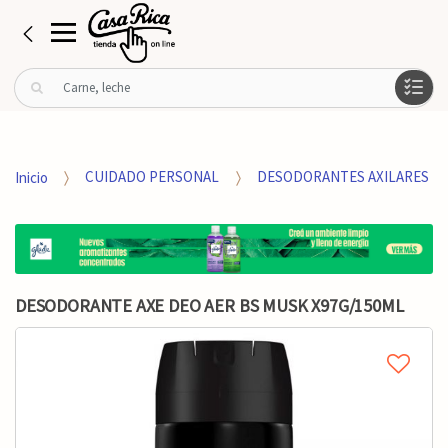
B
u
s
c
a
Inicio
CUIDADO PERSONAL
DESODORANTES AXILARES
r
p
o
r
:
DESODORANTE AXE DEO AER BS MUSK X97G/150ML