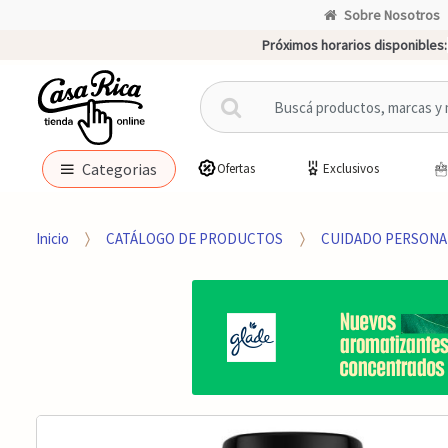
Sobre Nosotros
Próximos horarios disponibles:
B
u
s
c
Categorias
Ofertas
Exclusivos
a
r
p
Inicio
CATÁLOGO DE PRODUCTOS
CUIDADO PERSONA
o
r
: