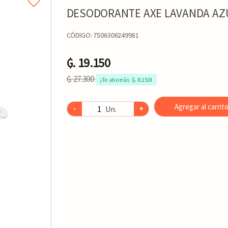
DESODORANTE AXE LAVANDA AZ
CÓDIGO:
7506306249981
₲. 19.150
₲. 27.300
¡Te ahorrás  ₲. 8.150!
Agregar al carrit
Un.
-
+