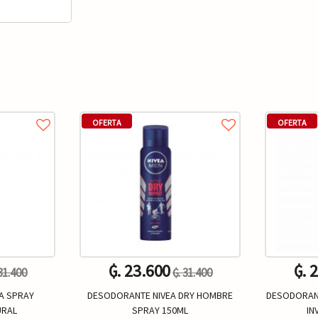
OFERTA
OFERTA
₲. 23.600
₲. 
 31.400
₲. 31.400
A SPRAY
DESODORANTE NIVEA DRY HOMBRE
DESODORANT
URAL
SPRAY 150ML
IN