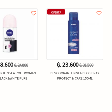
OFERTA
18.600
₲. 23.600
₲. 24.800
₲. 31.500
NTE NIVEA ROLL WOMAN
DESODORANTE NIVEA DEO SPRAY
 BLACK&WHITE PURE
PROTECT & CARE 150ML