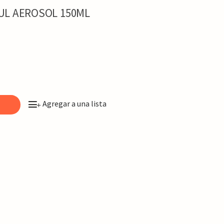
UL AEROSOL 150ML
Agregar a una lista
o
+