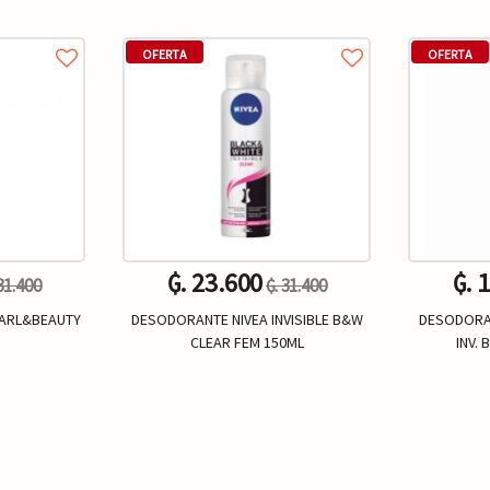
OFERTA
OFERTA
₲. 23.600
₲. 
 31.400
₲. 31.400
EARL&BEAUTY
DESODORANTE NIVEA INVISIBLE B&W
DESODORA
CLEAR FEM 150ML
INV.