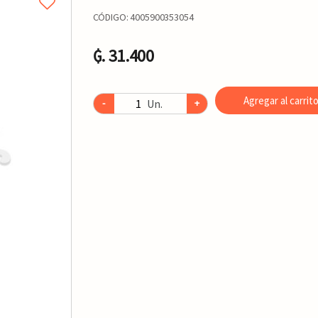
CÓDIGO:
4005900353054
₲. 31.400
Agregar al carrit
Un.
-
+