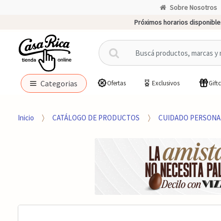
Sobre Nosotros
Próximos horarios disponible
B
u
s
c
Categorias
Ofertas
Exclusivos
Gift
a
r
p
Inicio
CATÁLOGO DE PRODUCTOS
CUIDADO PERSONA
o
r
: