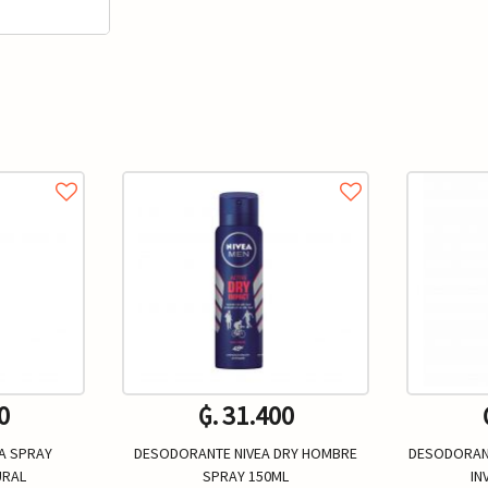
0
₲. 31.400
A SPRAY
DESODORANTE NIVEA DRY HOMBRE
DESODORANT
URAL
SPRAY 150ML
IN