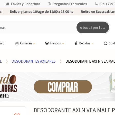
Envíos y Cobertura
Preguntas Frecuentes
(021) 729-
s:
Delivery Lunes 10/ago de 11:00 a 13:00 hs
Retiro en Sucursal:
Lun
o buscá por lista
card
Almacen
Frescos
Bebidas
Cui
L
DESODORANTES AXILARES
DESODORANTE AXI NIVEA MA
DESODORANTE AXI NIVEA MALE 