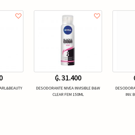
0
₲. 31.400
EARL&BEAUTY
DESODORANTE NIVEA INVISIBLE B&W
DESODORA
CLEAR FEM 150ML
INV.