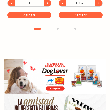
-
Un.
+
-
Un.
+
Agregar
Agregar