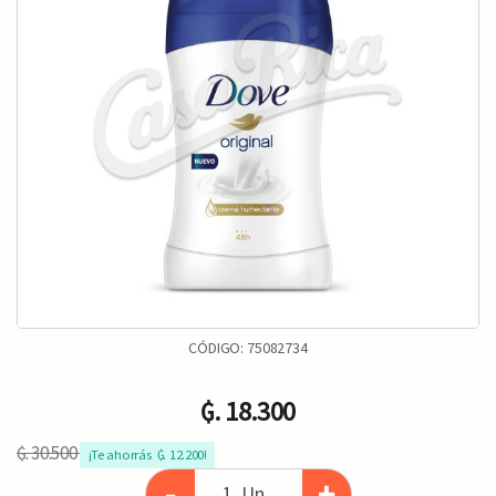
CÓDIGO:
75082734
₲. 18.300
₲. 30.500
¡Te ahorrás  ₲. 12.200!
-
+
Un.