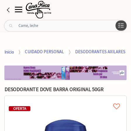
B
u
s
c
a
Inicio
CUIDADO PERSONAL
DESODORANTES AXILARES
r
p
o
r
:
DESODORANTE DOVE BARRA ORIGINAL 50GR
OFERTA