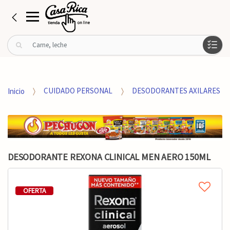
B
u
s
c
a
Inicio
CUIDADO PERSONAL
DESODORANTES AXILARES
r
p
o
r
:
DESODORANTE REXONA CLINICAL MEN AERO 150ML
OFERTA