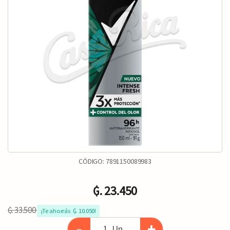
CÓDIGO:
7891150089983
₲. 23.450
₲. 33.500
¡Te ahorrás  ₲. 10.050!
-
+
Un.