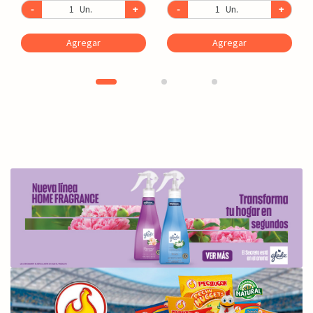
-
Un.
+
-
Un.
+
Agregar
Agregar