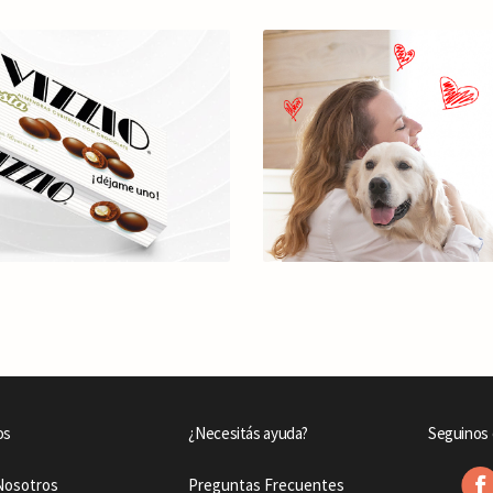
os
¿Necesitás ayuda?
Seguinos 
Nosotros
Preguntas Frecuentes