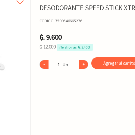
DESODORANTE SPEED STICK XT
CÓDIGO:
7509546665276
₲. 9.600
₲. 12.000
¡Te ahorrás  ₲. 2.400!
Agregar al carrit
Un.
-
+