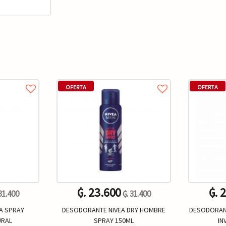
OFERTA
OFERTA
₲. 23.600
₲. 
 31.400
₲. 31.400
A SPRAY
DESODORANTE NIVEA DRY HOMBRE
DESODORANT
URAL
SPRAY 150ML
IN