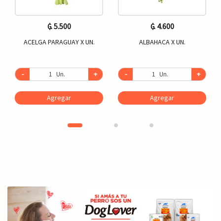
₲. 5.500
₲. 4.600
ACELGA PARAGUAY X UN.
ALBAHACA X UN.
-
Un.
+
-
Un.
+
Agregar
Agregar