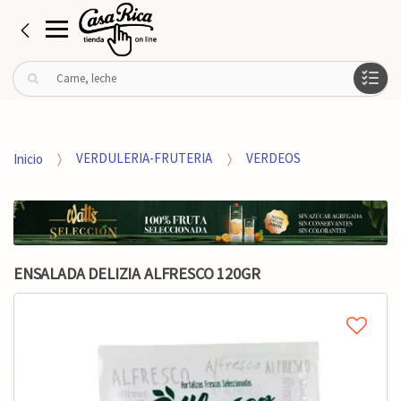
B
u
s
c
a
Inicio
VERDULERIA-FRUTERIA
VERDEOS
r
p
o
r
:
ENSALADA DELIZIA ALFRESCO 120GR