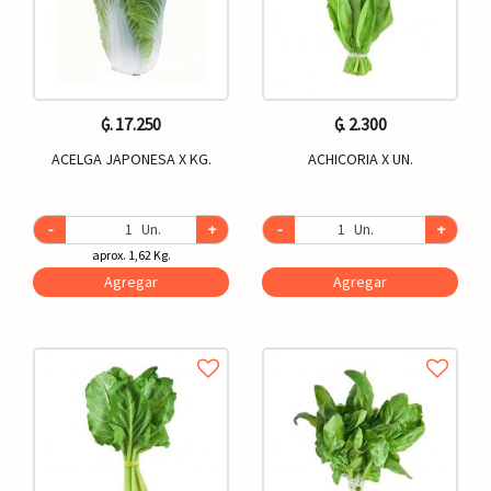
₲. 17.250
₲. 2.300
ACELGA JAPONESA X KG.
ACHICORIA X UN.
-
Un.
+
-
Un.
+
aprox. 1,62 Kg.
Agregar
Agregar