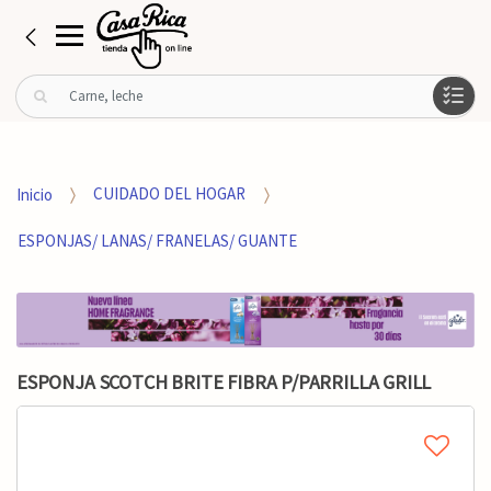
B
u
s
c
a
Inicio
CUIDADO DEL HOGAR
r
p
ESPONJAS/ LANAS/ FRANELAS/ GUANTE
o
r
:
ESPONJA SCOTCH BRITE FIBRA P/PARRILLA GRILL