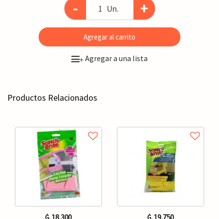
-
+
Un.
Agregar al carrito
Agregar a una lista
+
Productos Relacionados
₲. 18.300
₲. 19.750