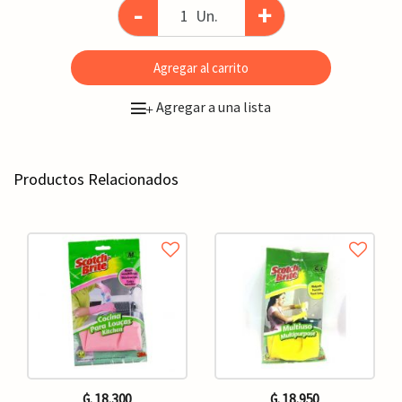
-
+
Un.
Agregar al carrito
Agregar a una lista
+
Productos Relacionados
₲. 18.300
₲. 18.950