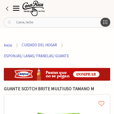
B
u
s
c
a
Inicio
CUIDADO DEL HOGAR
r
p
ESPONJAS/ LANAS/ FRANELAS/ GUANTE
o
r
:
GUANTE SCOTCH BRITE MULTIUSO TAMANO M