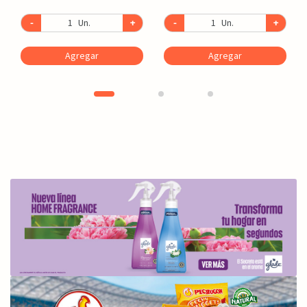
-
Un.
+
-
Un.
+
Agregar
Agregar