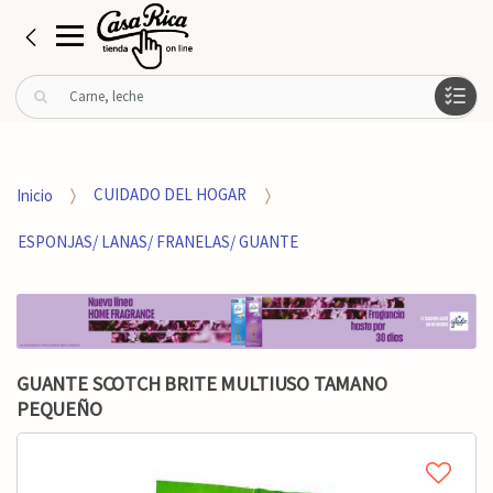
B
u
s
c
a
Inicio
CUIDADO DEL HOGAR
r
p
ESPONJAS/ LANAS/ FRANELAS/ GUANTE
o
r
:
GUANTE SCOTCH BRITE MULTIUSO TAMANO
PEQUEÑO