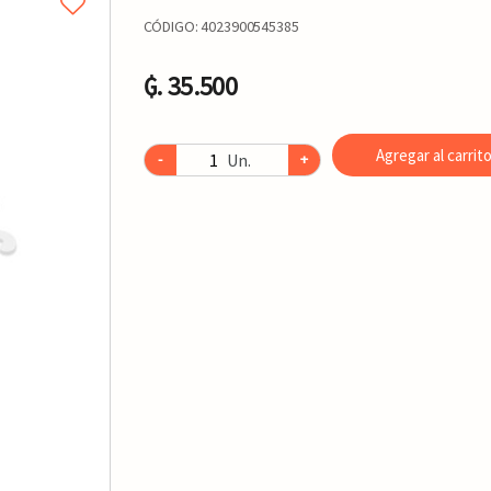
CÓDIGO:
4023900545385
₲. 35.500
Agregar al carrit
Un.
-
+