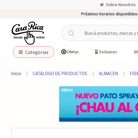
Sobre Nosotros
Próximos horarios disponibles:
B
u
s
c
Categorias
Ofertas
Exclusivos
a
r
p
Inicio
CATÁLOGO DE PRODUCTOS
ALMACEN
FID
o
r
: