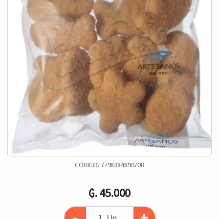
CÓDIGO:
7798384890708
₲. 45.000
-
+
Un.