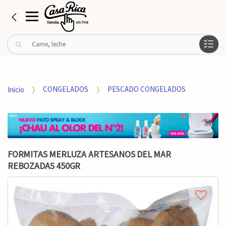
B
u
s
c
a
Inicio
CONGELADOS
PESCADO CONGELADOS
r
p
o
r
:
FORMITAS MERLUZA ARTESANOS DEL MAR
REBOZADAS 450GR