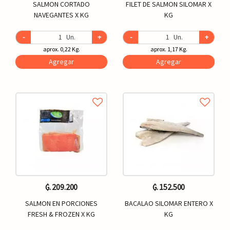
SALMON CORTADO
FILET DE SALMON SILOMAR X
NAVEGANTES X KG
KG
-
Un.
+
-
Un.
+
aprox. 0,22 Kg.
aprox. 1,17 Kg.
Agregar
Agregar
₲. 209.200
₲. 152.500
SALMON EN PORCIONES
BACALAO SILOMAR ENTERO X
FRESH & FROZEN X KG
KG