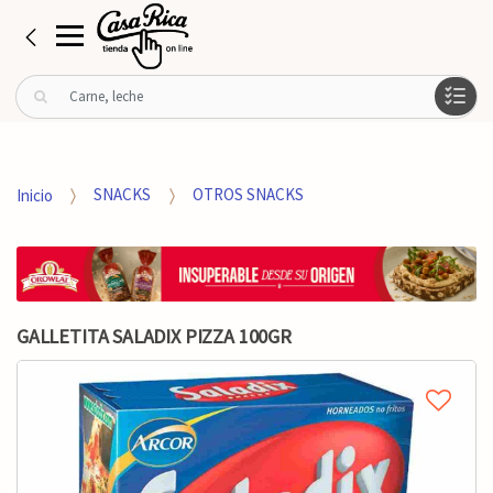
B
u
s
c
a
Inicio
SNACKS
OTROS SNACKS
r
p
o
r
:
GALLETITA SALADIX PIZZA 100GR