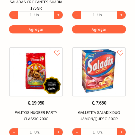
SALADAS CROCANTES SUABIA
175GR
-
Un.
+
-
Un.
+
Agregar
Agregar
₲. 19.950
₲. 7.650
PALITOS HUOBER PARTY
GALLETITA SALADIX DUO
CLASSIC 200G
JAMON/QUESO 80GR
-
Un.
+
-
Un.
+