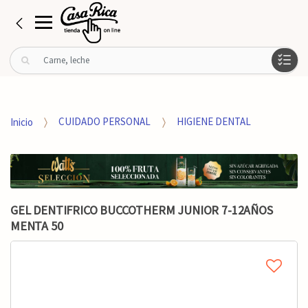
B
u
s
c
a
Inicio
CUIDADO PERSONAL
HIGIENE DENTAL
r
p
o
r
:
GEL DENTIFRICO BUCCOTHERM JUNIOR 7-12AÑOS
MENTA 50