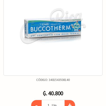
CÓDIGO:
3401543508140
₲. 40.800
-
+
Un.