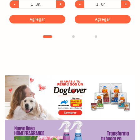
-
Un.
+
-
Un.
+
Agregar
Agregar