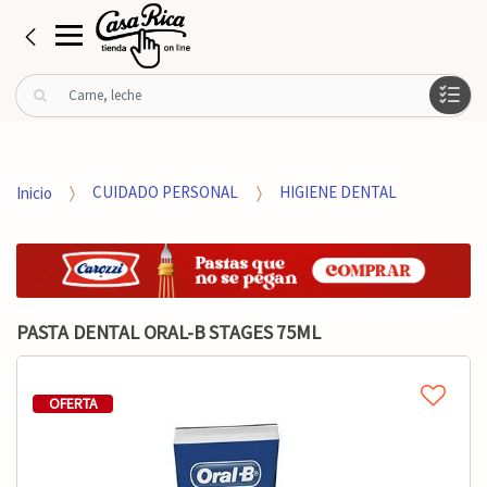
B
u
s
c
a
Inicio
CUIDADO PERSONAL
HIGIENE DENTAL
r
p
o
r
:
PASTA DENTAL ORAL-B STAGES 75ML
OFERTA