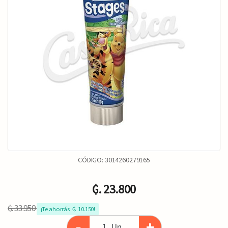
CÓDIGO:
3014260279165
₲. 23.800
₲. 33.950
¡Te ahorrás  ₲. 10.150!
-
+
Un.