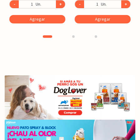
-
Un.
+
-
Un.
+
Agregar
Agregar