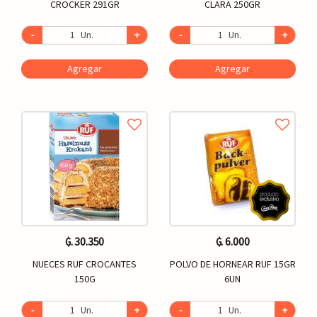
CROCKER 291GR
CLARA 250GR
-
Un.
+
-
Un.
+
Agregar
Agregar
₲. 30.350
₲. 6.000
NUECES RUF CROCANTES
POLVO DE HORNEAR RUF 15GR
150G
6UN
-
Un.
+
-
Un.
+