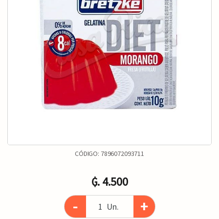
CÓDIGO:
7896072093711
₲. 4.500
-
+
Un.