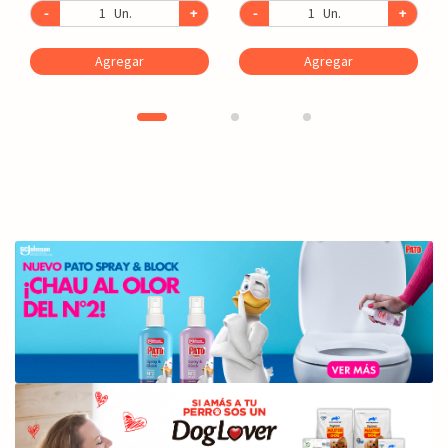
-
Un.
+
-
Un.
+
Agregar
Agregar