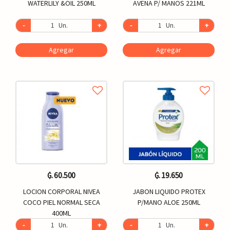
WATERLILY &OIL 250ML
AVENA P/ MANOS 221ML
-
Un.
+
-
Un.
+
Agregar
Agregar
₲. 60.500
₲. 19.650
LOCION CORPORAL NIVEA
JABON LIQUIDO PROTEX
COCO PIEL NORMAL SECA
P/MANO ALOE 250ML
400ML
-
Un.
+
-
Un.
+