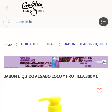
B
u
s
c
a
Inicio
CUIDADO PERSONAL
JABON TOCADOR LIQUIDO
r
p
o
r
:
JABON LIQUIDO ALGABO COCO Y FRUTILLA 300ML