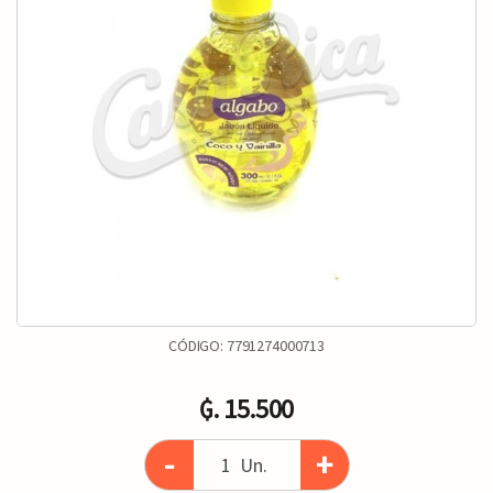
CÓDIGO:
7791274000713
₲. 15.500
-
+
Un.