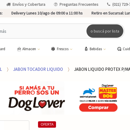
Envíos y Cobertura
Preguntas Frecuentes
(021) 729-
s:
Delivery Lunes 10/ago de 09:00 a 11:00 hs
Retiro en Sucursal:
Lun
o buscá por lista
card
Almacen
Frescos
Bebidas
Cui
L
JABON TOCADOR LIQUIDO
JABON LIQUIDO PROTEX P/M
OFERTA