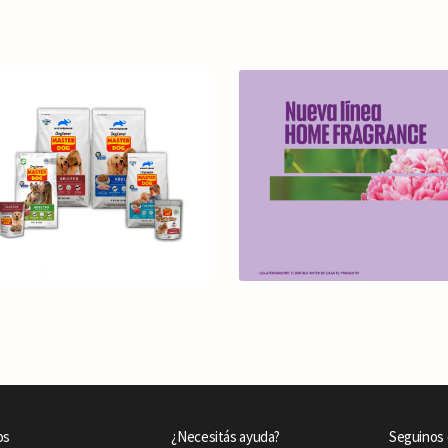
os
¿Necesitás ayuda?
Seguinos 