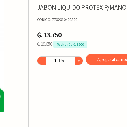
JABON LIQUIDO PROTEX P/MANO
CÓDIGO:
7702010420320
₲. 13.750
₲. 19.650
¡Te ahorrás  ₲. 5.900!
Agregar al carrit
Un.
-
+