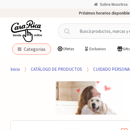
Sobre Nosotros
Próximos horarios disponible
B
u
s
c
Categorias
Ofertas
Exclusivos
Gift
a
r
p
Inicio
CATÁLOGO DE PRODUCTOS
CUIDADO PERSONA
o
r
: