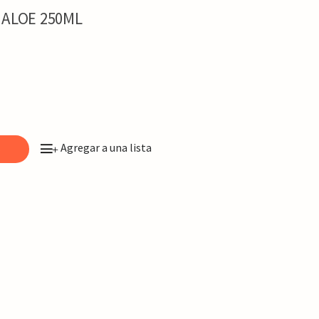
 ALOE 250ML
Agregar a una lista
o
+