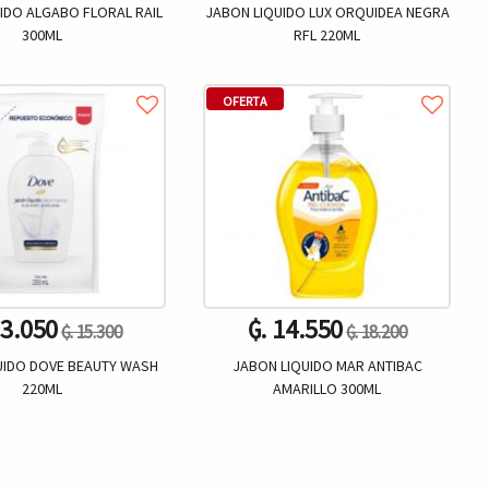
IDO ALGABO FLORAL RAIL
JABON LIQUIDO LUX ORQUIDEA NEGRA
300ML
RFL 220ML
OFERTA
13.050
₲. 14.550
₲. 15.300
₲. 18.200
UIDO DOVE BEAUTY WASH
JABON LIQUIDO MAR ANTIBAC
220ML
AMARILLO 300ML