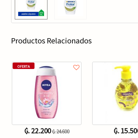
Productos Relacionados
OFERTA
₲. 22.200
₲. 15.50
₲. 24.600