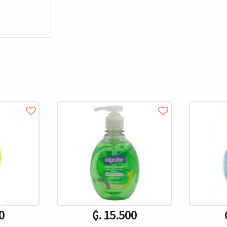
0
₲. 15.500