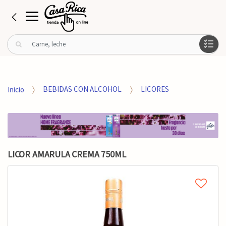
B
u
s
c
a
Inicio
BEBIDAS CON ALCOHOL
LICORES
r
p
o
r
:
LICOR AMARULA CREMA 750ML