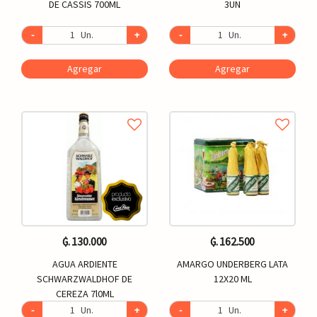
DE CASSIS 700ML
3UN
-
Un.
+
-
Un.
+
Agregar
Agregar
₲. 130.000
₲. 162.500
AGUA ARDIENTE
AMARGO UNDERBERG LATA
SCHWARZWALDHOF DE
12X20 ML
CEREZA 7l0ML
-
Un.
+
-
Un.
+