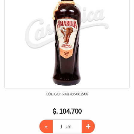
CÓDIGO:
6001495062508
₲. 104.700
-
+
Un.