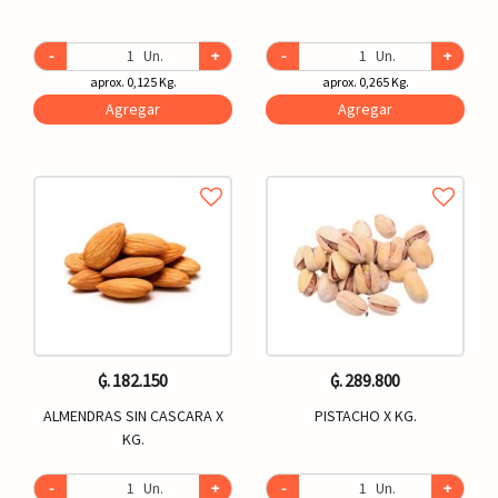
-
Un.
+
-
Un.
+
aprox. 0,125 Kg.
aprox. 0,265 Kg.
Agregar
Agregar
₲. 182.150
₲. 289.800
ALMENDRAS SIN CASCARA X
PISTACHO X KG.
KG.
-
Un.
+
-
Un.
+