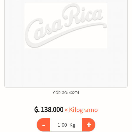
CÓDIGO:
40274
₲. 138.000
× Kilogramo
-
+
Kg.