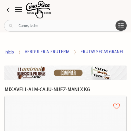
B
u
s
c
a
Inicio
VERDULERIA-FRUTERIA
FRUTAS SECAS GRANEL
r
p
o
r
:
MIX AVELL-ALM-CAJU-NUEZ-MANI X KG