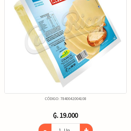
CÓDIGO:
7840042004108
₲. 19.000
-
+
Un.