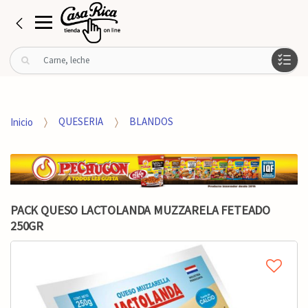
B
u
s
c
a
Inicio
QUESERIA
BLANDOS
r
p
o
r
:
PACK QUESO LACTOLANDA MUZZARELA FETEADO
250GR