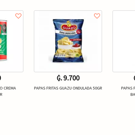
0
₲. 9.700
PO CREMA
PAPAS FRITAS GUAZU ONDULADA 50GR
PAPAS 
GR
B