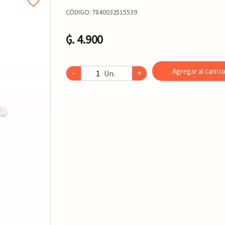
CÓDIGO:
7840032515539
₲. 4.900
Agregar al carrit
Un.
-
+