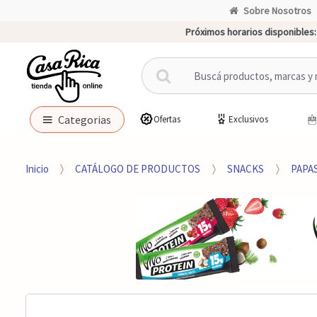
Sobre Nosotros
Próximos horarios disponibles:
B
u
s
c
Categorias
Ofertas
Exclusivos
a
r
p
Inicio
CATÁLOGO DE PRODUCTOS
SNACKS
PAPAS
o
r
: