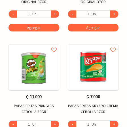
ORIGINAL 37GR
ORIGINAL 37GR
-
Un.
+
-
Un.
+
Agregar
Agregar
₲. 11.000
₲. 7.000
PAPAS FRITAS PRINGLES
PAPAS FRITAS KRYZPO CREMA
CEBOLLA 39GR
CEBOLLA 37GR
-
Un.
+
-
Un.
+