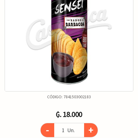
CÓDIGO:
7841503002183
₲. 18.000
-
+
Un.