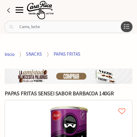
B
u
s
c
a
Inicio
SNACKS
PAPAS FRITAS
r
p
o
r
:
PAPAS FRITAS SENSEI SABOR BARBACOA 140GR