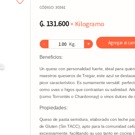
CÓDIGO:
30361
₲. 131.600
× Kilogramo
Agregar al carr
Kg.
-
+
Beneficios:
Un queso con personalidad fuerte, ideal para quie
maestros queseros de Tregar, este azul se destaca
picor característico. Es sumamente versátil: perfe
como uvas o higos que contrastan su salinidad. A
(como Torrontés o Chardonnay) o vinos dulces de 
Propiedades:
Queso de pasta semidura, elaborado con leche pas
de Gluten (Sin TACC)
, apto para la comunidad celí
excesivamente, facilitando su uso tanto en cocina (