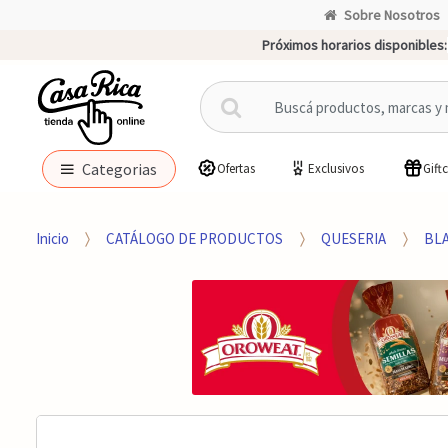
Sobre Nosotros
Próximos horarios disponibles:
B
u
s
c
Categorias
Ofertas
Exclusivos
Gift
a
r
p
Inicio
CATÁLOGO DE PRODUCTOS
QUESERIA
BL
o
r
: