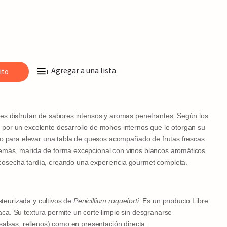
Agregar a una lista
ito
+
nes disfrutan de sabores intensos y aromas penetrantes. Según los
 por un excelente desarrollo de mohos internos que le otorgan su
cto para elevar una tabla de quesos acompañado de frutas frescas
demás, marida de forma excepcional con vinos blancos aromáticos
cosecha tardía, creando una experiencia gourmet completa.
teurizada y cultivos de
Penicillium roqueforti
. Es un producto
Libre
aca. Su textura permite un corte limpio sin desgranarse
salsas, rellenos) como en presentación directa.