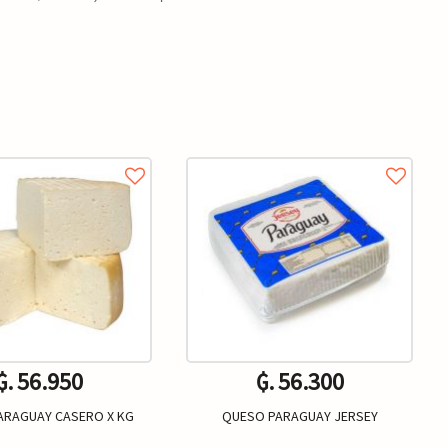
₲. 56.950
₲. 56.300
ARAGUAY CASERO X KG
QUESO PARAGUAY JERSEY