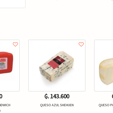
0
₲. 143.600
NDWICH
QUESO AZUL SHEHUEN
QUESO P
A