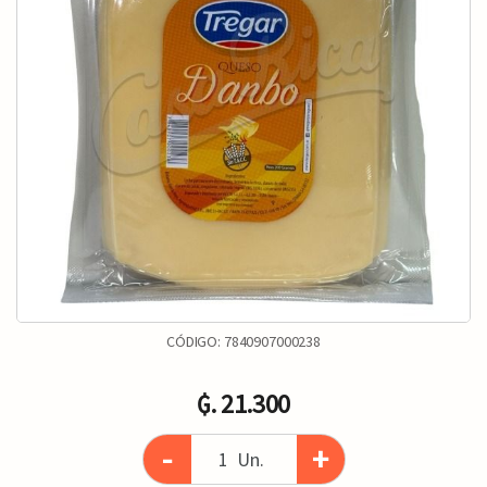
CÓDIGO:
7840907000238
₲. 21.300
-
+
Un.