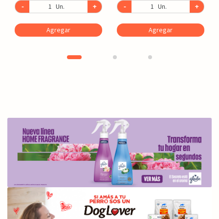
-
Un.
+
-
Un.
+
Agregar
Agregar