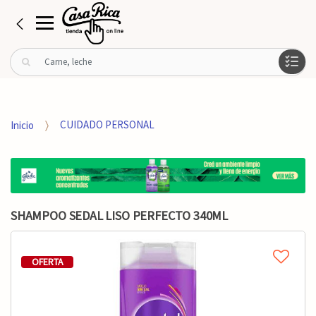
B
u
s
c
a
Inicio
CUIDADO PERSONAL
r
p
o
r
:
SHAMPOO SEDAL LISO PERFECTO 340ML
OFERTA