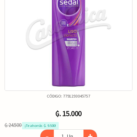
CÓDIGO:
7791293045757
₲. 15.000
₲. 24.500
¡Te ahorrás  ₲. 9.500!
-
+
Un.