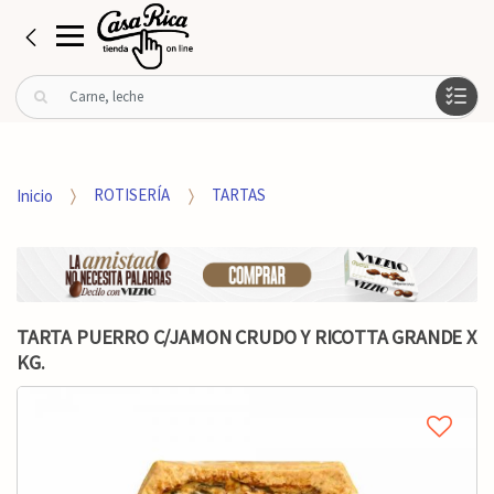
B
u
s
c
a
Inicio
ROTISERÍA
TARTAS
r
p
o
r
:
TARTA PUERRO C/JAMON CRUDO Y RICOTTA GRANDE X
KG.