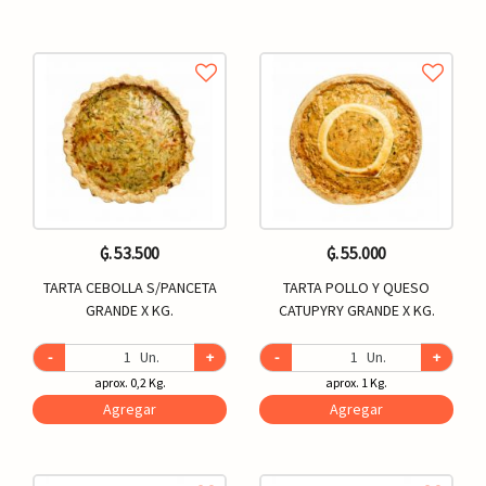
₲. 53.500
₲. 55.000
TARTA CEBOLLA S/PANCETA
TARTA POLLO Y QUESO
GRANDE X KG.
CATUPYRY GRANDE X KG.
-
Un.
+
-
Un.
+
aprox. 0,2 Kg.
aprox. 1 Kg.
Agregar
Agregar