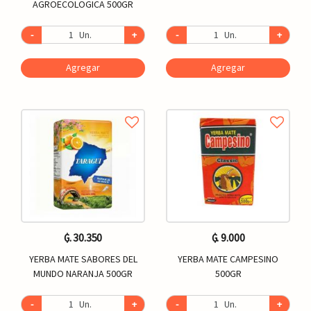
AGROECOLOGICA 500GR
-
Un.
+
-
Un.
+
Agregar
Agregar
₲. 30.350
₲. 9.000
YERBA MATE SABORES DEL
YERBA MATE CAMPESINO
MUNDO NARANJA 500GR
500GR
-
Un.
+
-
Un.
+