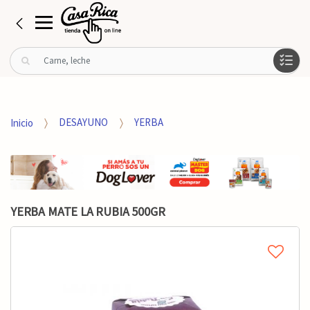
B
u
s
c
a
Inicio
DESAYUNO
YERBA
r
p
o
r
:
YERBA MATE LA RUBIA 500GR