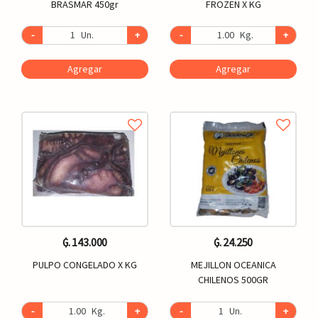
BRASMAR 450gr
FROZEN X KG
-
Un.
+
-
Kg.
+
Agregar
Agregar
₲. 143.000
₲. 24.250
PULPO CONGELADO X KG
MEJILLON OCEANICA
CHILENOS 500GR
-
Kg.
+
-
Un.
+